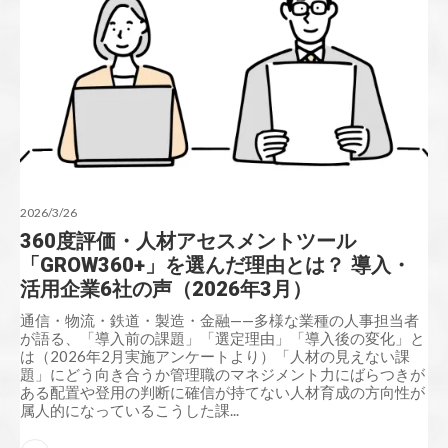
2026/3/26
360度評価・人材アセスメントツール
「GROW360+」を選んだ理由とは？ 導入・
活用企業6社の声（2026年3月）
通信・物流・鉄道・製造・金融——多様な業種の人事担当者
が語る、「導入前の課題」「選定理由」「導入後の変化」と
は（2026年2月実施アンケートより）「人材の見えない課
題」にどう向き合うか管理職のマネジメント力にばらつきが
ある配置や登用の判断に確信が持てない人材育成の方向性が
属人的になっているこうした課...