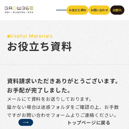
お役立ち資料
お役立ち資料
お役立ち資料
お役立ち資料
お役立ち資料
お役立ち資料
お役立ち資料
お役立ち資料
お役立ち資料
お役立ち資料
お問い合わせ
お問い合わせ
お問い合わせ
お問い合わせ
お問い合わせ
お問い合わせ
お問い合わせ
お問い合わせ
お問い合わせ
お問い合わせ
白書DL
白書DL
白書DL
白書DL
白書DL
白書DL
白書DL
白書DL
白書DL
白書DL
Useful Materials
お役立ち資料
資料請求いただきありがとうございます。
お手配が完了しました。
メールにて資料をお送りしております。
届かない場合は迷惑フォルダをご確認の上、お手数
ですが
お問い合わせフォーム
よりご連絡ください。
トップページに戻る