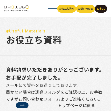
お役立ち資料
お役立ち資料
お役立ち資料
お役立ち資料
お役立ち資料
お役立ち資料
お役立ち資料
お役立ち資料
お役立ち資料
お役立ち資料
お問い合わせ
お問い合わせ
お問い合わせ
お問い合わせ
お問い合わせ
お問い合わせ
お問い合わせ
お問い合わせ
お問い合わせ
お問い合わせ
白書DL
白書DL
白書DL
白書DL
白書DL
白書DL
白書DL
白書DL
白書DL
白書DL
Useful Materials
お役立ち資料
資料請求いただきありがとうございます。
お手配が完了しました。
メールにて資料をお送りしております。
届かない場合は迷惑フォルダをご確認の上、お手数
ですが
お問い合わせフォーム
よりご連絡ください。
トップページに戻る