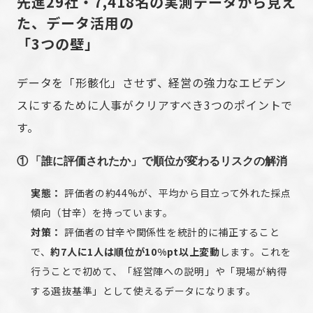
先進29社・7,418名の実測データから見え
た、データ活用の
「3つの壁」
データを「形骸化」させず、経営の強力なエビデン
スにするために人事がクリアすべき3つのポイントで
す。
① 「誰に評価されたか」で順位が変わるリスクの解消
実態：
評価者の約44%が、平均から目立って外れた採点
傾向（甘辛）を持っています。
対策：
評価者の甘辛や関係性を統計的に補正すること
で、
約7人に1人は順位が10%pt以上変動
します。これを
行うことで初めて、「経営陣への説明」や「現場が納得
する選抜基準」として使えるデータになります。