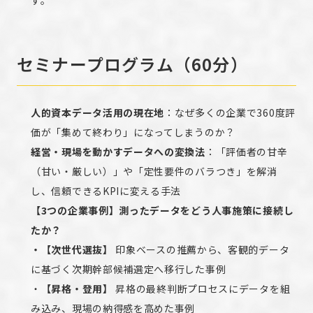
す。
セミナープログラム（60分）
人的資本データ活用の現在地
：なぜ多くの企業で360度評
価が「集めて終わり」になってしまうのか？
経営・現場を動かすデータへの変換法
：「評価者の甘辛
（甘い・厳しい）」や「定性要件のバラつき」を解消
し、信頼できるKPIに変える手法
【3つの企業事例】測ったデータをどう人事施策に接続し
たか？
・【次世代選抜】
印象ベースの推薦から、客観的データ
に基づく次期幹部候補選定へ移行した事例
・
【昇格・登用】
昇格の最終判断プロセスにデータを組
み込み、現場の納得感を高めた事例