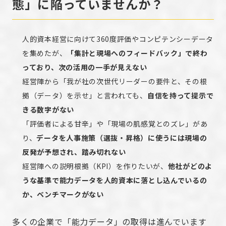
態」に陥っていませんか？
人的資本経営に向けて360度評価やコンピテンシーデータ
を集めたが、
「集計と現場へのフィードバック」で終わ
っており、次の活用の一手が見えない
経営陣から「我が社の次世代リーダーの要件と、その根
拠（データ）を示せ」と言われても、
自信を持って提示で
きる数字がない
「評価者による甘辛」や「現場の肌感覚とのズレ」があ
り、
データを人事施策（選抜・昇格）に使うには現場の
反発が予想され、踏み切れない
経営陣への説明根拠（KPI）を作りたいが、
他社がどのよ
うな基準で能力データを人的資本に落とし込んでいるの
か、ベンチマークがない
多くの企業で「能力データ」の取得は進んでいます